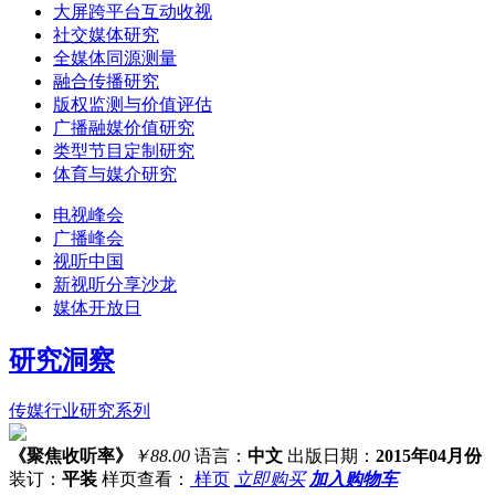
大屏跨平台互动收视
社交媒体研究
全媒体同源测量
融合传播研究
版权监测与价值评估
广播融媒价值研究
类型节目定制研究
体育与媒介研究
电视峰会
广播峰会
视听中国
新视听分享沙龙
媒体开放日
研究洞察
传媒行业研究系列
《聚焦收听率》
￥88.00
语言：
中文
出版日期：
2015年04月份
装订：
平装
样页查看：
样页
立即购买
加入购物车