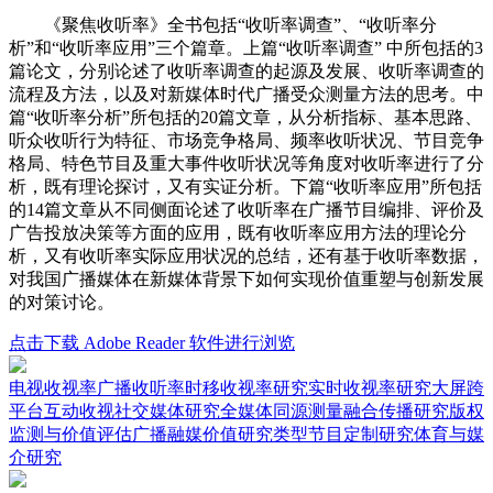
《聚焦收听率》全书包括“收听率调查”、“收听率分
析”和“收听率应用”三个篇章。上篇“收听率调查” 中所包括的3
篇论文，分别论述了收听率调查的起源及发展、收听率调查的
流程及方法，以及对新媒体时代广播受众测量方法的思考。中
篇“收听率分析”所包括的20篇文章，从分析指标、基本思路、
听众收听行为特征、市场竞争格局、频率收听状况、节目竞争
格局、特色节目及重大事件收听状况等角度对收听率进行了分
析，既有理论探讨，又有实证分析。下篇“收听率应用”所包括
的14篇文章从不同侧面论述了收听率在广播节目编排、评价及
广告投放决策等方面的应用，既有收听率应用方法的理论分
析，又有收听率实际应用状况的总结，还有基于收听率数据，
对我国广播媒体在新媒体背景下如何实现价值重塑与创新发展
的对策讨论。
点击下载 Adobe Reader 软件进行浏览
电视收视率
广播收听率
时移收视率研究
实时收视率研究
大屏跨
平台互动收视
社交媒体研究
全媒体同源测量
融合传播研究
版权
监测与价值评估
广播融媒价值研究
类型节目定制研究
体育与媒
介研究